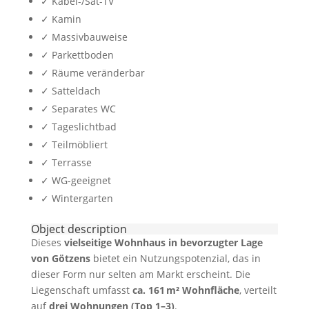
✓ Kabel-/Sat-TV
✓ Kamin
✓ Massivbauweise
✓ Parkettboden
✓ Räume veränderbar
✓ Satteldach
✓ Separates WC
✓ Tageslichtbad
✓ Teilmöbliert
✓ Terrasse
✓ WG-geeignet
✓ Wintergarten
Object description
Dieses
vielseitige Wohnhaus in bevorzugter Lage
von Götzens
bietet ein Nutzungspotenzial, das in
dieser Form nur selten am Markt erscheint. Die
Liegenschaft umfasst
ca. 161 m² Wohnfläche
, verteilt
auf
drei Wohnungen (Top 1–3)
.