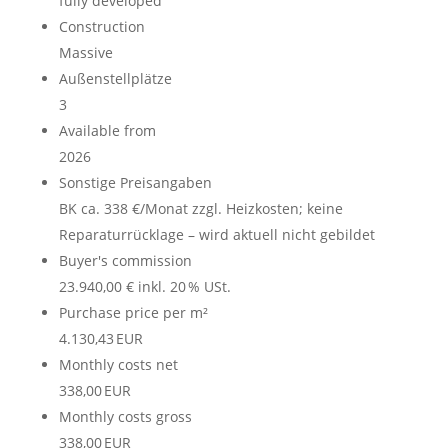
fully developed
Construction
Massive
Außen­stellplätze
3
Available from
2026
Sonstige Preisangaben
BK ca. 338 €/Monat zzgl. Heizkosten; keine
Reparaturrücklage – wird aktuell nicht gebildet
Buyer's commission
23.940,00 € inkl. 20 % USt.
Purchase price per m²
4.130,43 EUR
Monthly costs net
338,00 EUR
Monthly costs gross
338,00 EUR