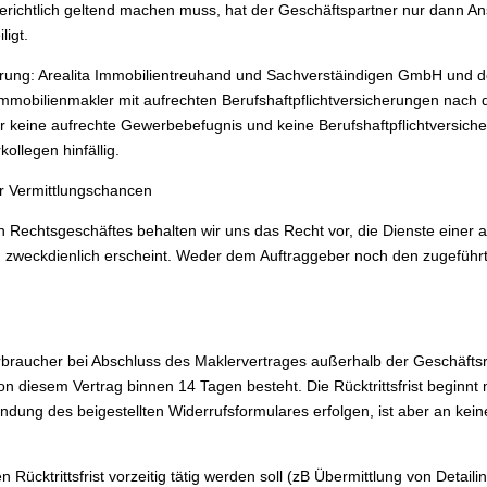
erichtlich geltend machen muss, hat der Geschäftspartner nur dann Ans
ligt.
rung: Arealita Immobilientreuhand und Sachverstäindigen GmbH und de
mobilienmakler mit aufrechten Berufshaftpflichtversicherungen nach 
r keine aufrechte Gewerbebefugnis und keine Berufshaftpflichtversicher
ollegen hinfällig.
r Vermittlungschancen
Rechtsgeschäftes behalten wir uns das Recht vor, die Dienste einer 
 zweckdienlich erscheint. Weder dem Auftraggeber noch den zugeführ
 Verbraucher bei Abschluss des Maklervertrages außerhalb der Geschäft
n diesem Vertrag binnen 14 Tagen besteht. Die Rücktrittsfrist beginnt
ung des beigestellten Widerrufsformulares erfolgen, ist aber an kein
 Rücktrittsfrist vorzeitig tätig werden soll (zB Übermittlung von Detail