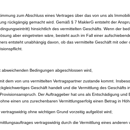
einstimmung zum Abschluss eines Vertrages über das von uns als Immobi
ung rückgängig gemacht wird. Gemäß § 7 MaklerG entsteht der Anspruc
dingungseintritt) hinsichtlich des vermittelten Geschäfts. Wenn der bed
uflösung aber eingetreten wäre, besteht auch im Fall einer aufschiebe
ers entsteht unabhängig davon, ob das vermittelte Geschäft mit oder
sionspflicht.
ot abweichenden Bedingungen abgeschlossen wird,
 mit dem von uns vermittelten Vertragspartner zustande kommt. Insbe
ckgleichwertiges Geschäft handelt und die Vermittlung des Geschäfts i
r Provisionsanspruch. Der Auftraggeber hat uns als Entschädigung un
h ohne einen uns zurechenbaren Vermittlungserfolg einen Betrag in Höh
 vertragswidrig ohne wichtigen Grund vorzeitig aufgelöst wird;
mittlungsauftrages vertragswidrig durch die Vermittlung eines andere