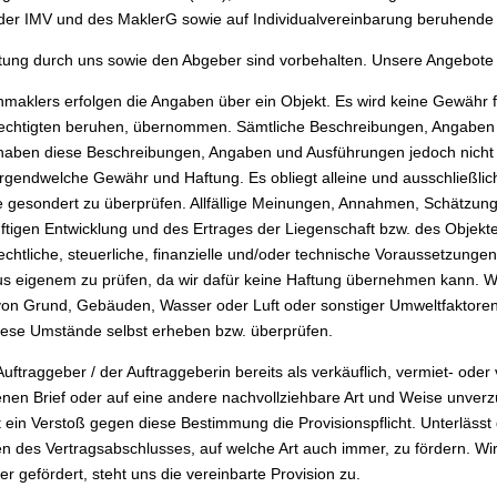
der IMV und des MaklerG sowie auf Individualvereinbarung beruhende
tung durch uns sowie den Abgeber sind vorbehalten. Unsere Angebote s
enmaklers erfolgen die Angaben über ein Objekt. Es wird keine Gewähr fü
erechtigten beruhen, übernommen. Sämtliche Beschreibungen, Angabe
ir haben diese Beschreibungen, Angaben und Ausführungen jedoch nich
rgendwelche Gewähr und Haftung. Es obliegt alleine und ausschließlic
ise gesondert zu überprüfen. Allfällige Meinungen, Annahmen, Schätzung
nftigen Entwicklung und des Ertrages der Liegenschaft bzw. des Objekte
 rechtliche, steuerliche, finanzielle und/oder technische Voraussetzun
s eigenem zu prüfen, da wir dafür keine Haftung übernehmen kann. Wi
von Grund, Gebäuden, Wasser oder Luft oder sonstiger Umweltfaktore
diese Umstände selbst erheben bzw. überprüfen.
raggeber / der Auftraggeberin bereits als verkäuflich, vermiet- oder v
enen Brief oder auf eine andere nachvollziehbare Art und Weise unver
in Verstoß gegen diese Bestimmung die Provisionspflicht. Unterlässt 
n des Vertragsabschlusses, auf welche Art auch immer, zu fördern. W
 gefördert, steht uns die vereinbarte Provision zu.