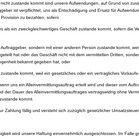
 nicht zustande kommt sind unsere Aufwendungen, auf Grund von zusät
raggeber ist verpflichtet, uns als Entschädigung und Ersatz für Aufwe
 Provision zu bezahlen, sofern
res als ein zweckgleichwertiges Geschäft zustande kommt, sofern die V
m Auftraggeber, sondern mit einer anderen Person zustande kommt, wei
eteilt hat oder das Geschäft nicht mit dem vermittelten Dritten, sond
elegenheit bekannt gegeben hat, oder
n zustande kommt, weil ein gesetzliches oder ein vertragliches Vorkaufs-
wenn uns ein Alleinvermittlungsauftrag erteilt wird und dieser vom Auf
nd der Dauer des Alleinvermittlungsauftrages vertragswidrig ohne Vermi
 zustande kommt.
zur Zahlung fällig und versteht sich zuzüglich gesetzlicher Umsatzsteuer
sigkeit wird unsere Haftung einvernehmlich ausgeschlossen. Im Falle gr