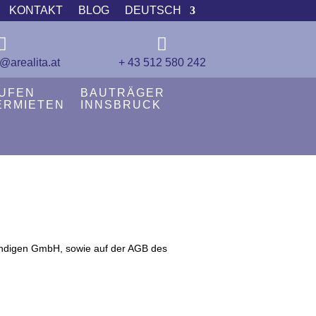
KONTAKT
BLOG
DEUTSCH


@arealita.at
+ 43 512 580 242
UFEN
BAUTRÄGER
ERMIETEN
INNSBRUCK
tändigen GmbH, sowie auf der AGB des