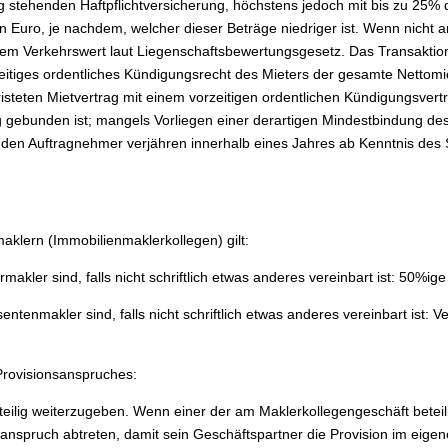
g stehenden Haftpflichtversicherung, höchstens jedoch mit bis zu 25
n Euro, je nachdem, welcher dieser Beträge niedriger ist. Wenn nicht a
em Verkehrswert laut Liegenschaftsbewertungsgesetz. Das Transaktion
zeitiges ordentliches Kündigungsrecht des Mieters der gesamte Nettomiet
isteten Mietvertrag mit einem vorzeitigen ordentlichen Kündigungsvert
g gebunden ist; mangels Vorliegen einer derartigen Mindestbindung des
en Auftragnehmer verjähren innerhalb eines Jahres ab Kenntnis des 
klern (Immobilienmaklerkollegen) gilt:
makler sind, falls nicht schriftlich etwas anderes vereinbart ist: 50%i
ssentenmakler sind, falls nicht schriftlich etwas anderes vereinbart is
Provisionsanspruches:
teilig weiterzugeben. Wenn einer der am Maklerkollegengeschäft beteili
sanspruch abtreten, damit sein Geschäftspartner die Provision im eige