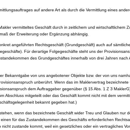
ittlungsauftrages auf andere Art als durch die Vermittlung eines and
 Makler vermitteltes Geschäft durch in zeitlichem und wirtschaftliche
usmaß der Erweiterung oder Ergänzung abhängig.
konkret angeführten Rechtsgeschäft (Grundgeschäft) auch auf sämtliche
chäfte). Für derartige Folgegeschäfte steht uns der Provisionsanspr
zustandekommen des Grundgeschäftes innerhalb von drei Jahren nach 
jeder Bekanntgabe von uns angebotener Objekte bzw. der von uns namh
Provisionsanspruch unberührt. Wenn das im Maklervertrag bezeichnete 
isionsanspruch dem Auftraggeber gegenüber (§ 15 Abs. 1 Z 3 MaklerG)
m Abschluss mitgeteilt oder das Geschäft kommt nicht mit dem vermitte
Geschäftsgelegenheit bekannt gegeben hat.)
estehen, wenn das bezeichnete Geschäft wider Treu und Glauben nur d
einen für das Zustandekommen des Geschäfts erforderlichen Rechtsa
 nicht zustande kommt, weil ein gesetzliches oder ein vertragliches Vo