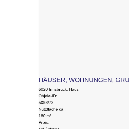
HÄUSER, WOHNUNGEN, GR
6020 Innsbruck, Haus
Objekt-ID:
5093/73
Nutzfläche ca.:
180 m²
Preis:
auf Anfrage