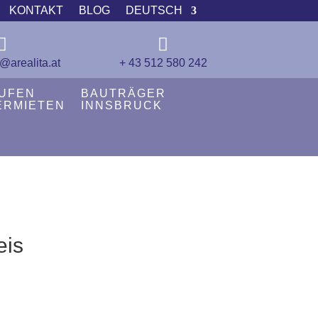
KONTAKT
BLOG
DEUTSCH


@arealita.at
+ 43 512 580 242
UFEN
BAUTRÄGER
ERMIETEN
INNSBRUCK
eis