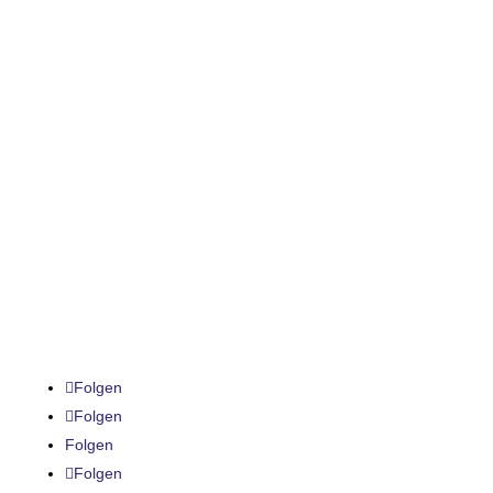
Freitag
09:00-13:00
Samstag & Sonntag
Geschlossen
Impressum
Datenschutz
AGB
Cookie Policy
Folgen
Folgen
Folgen
Folgen