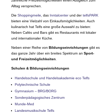
zahlreiche Freizeitmöglichkeiten einen Ausgleich zum
Alltag versprechen.
Die
Shoppingmeile
, das
Inntalcenter
und der
telfsPARK
bieten eine Vielzahl von Einkaufsmöglichkeiten. Auch
kulinarisch hat Telfs eine große Auswahl zu bieten:
Neben Cafés und Bars gibt es Restaurants mit lokaler
und internationaler Küche.
Neben einer Reihe von
Bildungseinrichtungen
gibt es
das ganze Jahr über ein breites Spektrum an
Sport-
und Freizeitmöglichkeiten
.
Schulen & Bildungseinrichtungen
Handelsschule und Handelsakademie eco Telfs
Polytechnische Schule
Gymnasium – BRG/BORG
Sonderpädagogisches Zentrum
Munde-Med
Landesmusikschule Telfs