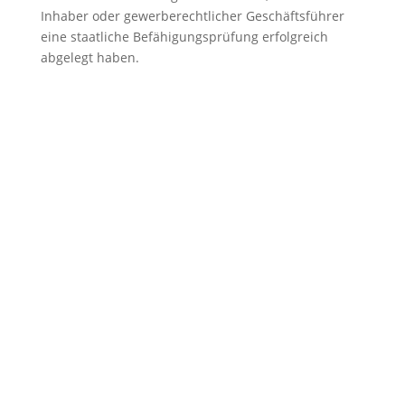
Inhaber oder gewerberechtlicher Geschäftsführer
eine staatliche Befähigungsprüfung erfolgreich
abgelegt haben.
KONTAKT
immobilien@arealita.at
+43 512 580 242
Kaiserjägerstraße 30
6020 Innsbruck Tirol
Austria