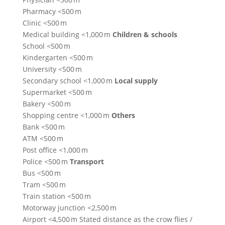
Pharmacy <500 m
Clinic <500 m
Medical building <1,000 m
Children & schools
School <500 m
Kindergarten <500 m
University <500 m
Secondary school <1,000 m
Local supply
Supermarket <500 m
Bakery <500 m
Shopping centre <1,000 m
Others
Bank <500 m
ATM <500 m
Post office <1,000 m
Police <500 m
Transport
Bus <500 m
Tram <500 m
Train station <500 m
Motorway junction <2,500 m
Airport <4,500 m Stated distance as the crow flies /