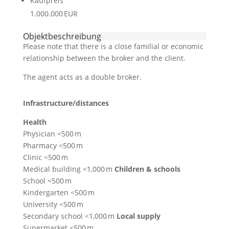
Kaufpreis
1.000.000 EUR
Objekt­beschreibung
Please note that there is a close familial or economic
relationship between the broker and the client.
The agent acts as a double broker.
Infrastructure/distances
Health
Physician <500 m
Pharmacy <500 m
Clinic <500 m
Medical building <1,000 m
Children & schools
School <500 m
Kindergarten <500 m
University <500 m
Secondary school <1,000 m
Local supply
Supermarket <500 m