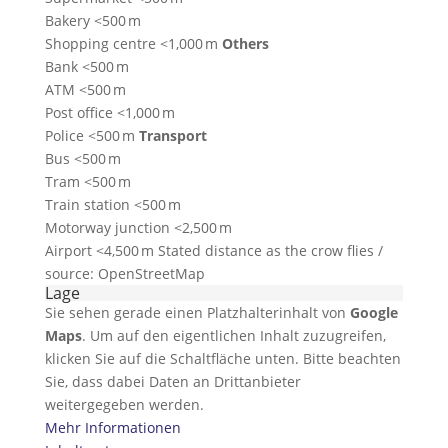
Bakery <500 m
Shopping centre <1,000 m
Others
Bank <500 m
ATM <500 m
Post office <1,000 m
Police <500 m
Transport
Bus <500 m
Tram <500 m
Train station <500 m
Motorway junction <2,500 m
Airport <4,500 m Stated distance as the crow flies /
source: OpenStreetMap
Lage
Sie sehen gerade einen Platzhalterinhalt von
Google
Maps
. Um auf den eigentlichen Inhalt zuzugreifen,
klicken Sie auf die Schaltfläche unten. Bitte beachten
Sie, dass dabei Daten an Drittanbieter
weitergegeben werden.
Mehr Informationen