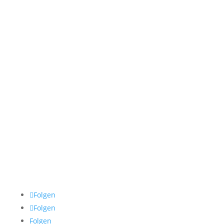
Montag – Donnerstag:
09:00-12:00 & 13:00-17:00
Freitag
09:00-13:00
Samstag & Sonntag
Geschlossen
Impressum
Datenschutz
AGB
Cookie Policy
Folgen
Folgen
Folgen