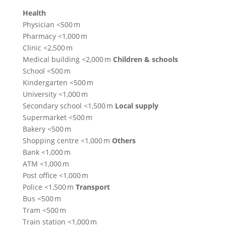
Health
Physician <500 m
Pharmacy <1,000 m
Clinic <2,500 m
Medical building <2,000 m
Children & schools
School <500 m
Kindergarten <500 m
University <1,000 m
Secondary school <1,500 m
Local supply
Supermarket <500 m
Bakery <500 m
Shopping centre <1,000 m
Others
Bank <1,000 m
ATM <1,000 m
Post office <1,000 m
Police <1,500 m
Transport
Bus <500 m
Tram <500 m
Train station <1,000 m