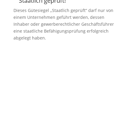
Staatlich geprüft!
Z
Dieses Gütesiegel „Staatlich geprüft“ darf nur von
einem Unternehmen geführt werden, dessen
Inhaber oder gewerberechtlicher Geschäftsführer
eine staatliche Befähigungsprüfung erfolgreich
abgelegt haben.
KONTAKT
immobilien@arealita.at
+43 512 580 242