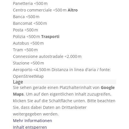
Panetteria <500 m
Centro commerciale <500 m
Altro
Banca <500 m
Bancomat <500 m
Posta <500 m
Polizia <500 m
Trasporti
Autobus <500 m
Tram <500 m
Connessione autostradale <2.000 m
Stazione <500 m
Aeroporto <4.500 m Distanza in linea d'aria / fonte:
OpenStreetMap
Lage
Sie sehen gerade einen Platzhalterinhalt von
Google
Maps
. Um auf den eigentlichen Inhalt zuzugreifen,
klicken Sie auf die Schaltfläche unten. Bitte beachten
Sie, dass dabei Daten an Drittanbieter
weitergegeben werden.
Mehr Informationen
Inhalt entsperren