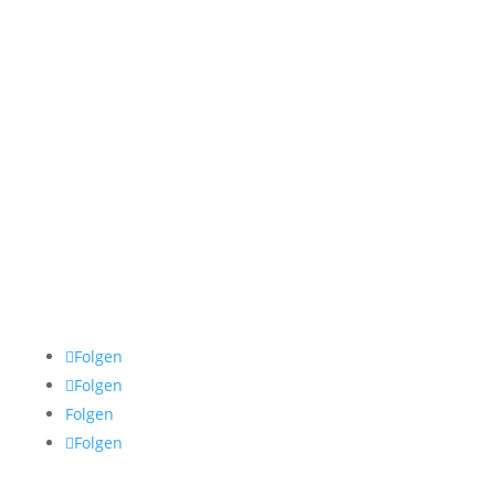
Freitag
09:00-13:00
Samstag & Sonntag
Geschlossen
Impressum
Datenschutz
AGB
Cookie Policy
Folgen
Folgen
Folgen
Folgen