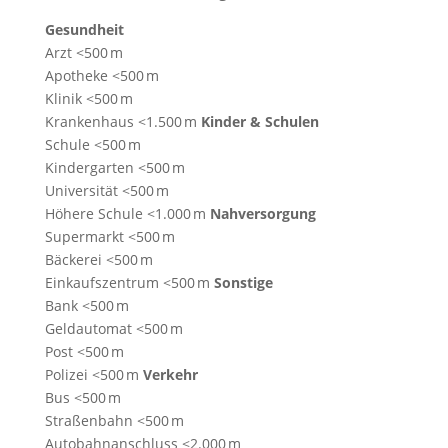
Gesundheit
Arzt <500 m
Apotheke <500 m
Klinik <500 m
Krankenhaus <1.500 m
Kinder & Schulen
Schule <500 m
Kindergarten <500 m
Universität <500 m
Höhere Schule <1.000 m
Nahversorgung
Supermarkt <500 m
Bäckerei <500 m
Einkaufszentrum <500 m
Sonstige
Bank <500 m
Geldautomat <500 m
Post <500 m
Polizei <500 m
Verkehr
Bus <500 m
Straßenbahn <500 m
Autobahnanschluss <2.000 m