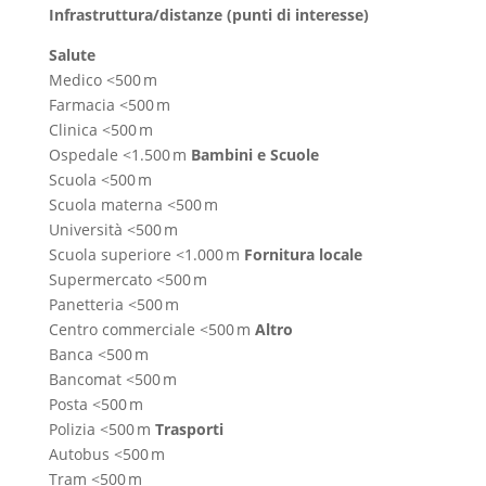
Infrastruttura/distanze (punti di interesse)
Salute
Medico <500 m
Farmacia <500 m
Clinica <500 m
Ospedale <1.500 m
Bambini e Scuole
Scuola <500 m
Scuola materna <500 m
Università <500 m
Scuola superiore <1.000 m
Fornitura locale
Supermercato <500 m
Panetteria <500 m
Centro commerciale <500 m
Altro
Banca <500 m
Bancomat <500 m
Posta <500 m
Polizia <500 m
Trasporti
Autobus <500 m
Tram <500 m