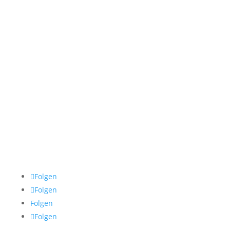
Freitag
09:00-13:00
Samstag & Sonntag
Geschlossen
Impressum
Datenschutz
AGB
Cookie Policy
Folgen
Folgen
Folgen
Folgen