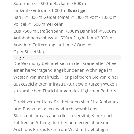
Supermarkt <500 m Bäckerei <500 m
Einkaufszentrum <1.000 m
Sonstige
Bank <1.000 m Geldautomat <1.000 m Post <1.000 m
Polizei <1.500 m
Verkehr
Bus <500 m Straßenbahn <500 m Bahnhof <1.000 m
Autobahnanschluss <1.500 m Flughafen <2.000 m
Angaben Entfernung Luftlinie / Quelle:
OpenStreetMap
Lage
Die Wohnung befindet sich in der Kranebitter Allee –
einer hervorragend angebundenen Wohnlage im
Westen von Innsbruck. Hier profitieren Sie von einer
ausgezeichneten Infrastruktur sowie kurzen Wegen
zu sämtlichen Einrichtungen des täglichen Bedarfs.
Direkt vor der Haustüre befinden sich Straßenbahn-
und Bushaltestellen, wodurch sowohl das
Stadtzentrum als auch die Universität, Klinik und
zahlreiche Arbeitgeber bequem erreichbar sind.
Auch das Einkaufszentrum West mit vielfältigen