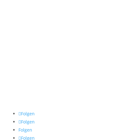
09:00-12:00 & 13:00-17:00
Freitag
09:00-13:00
Samstag & Sonntag
Geschlossen
Impressum
Datenschutz
AGB
Cookie Policy
Folgen
Folgen
Folgen
Folgen