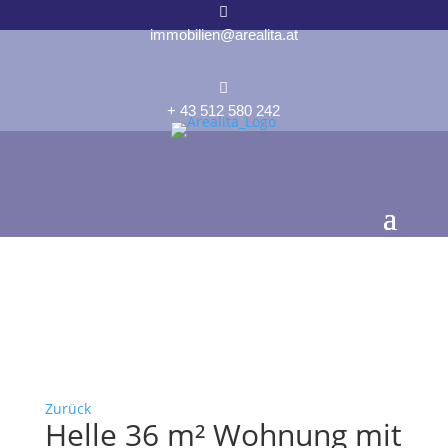

immobilien@arealita.at

+ 43 512 580 242
Zurück
Helle 36 m² Wohnung mit