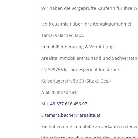
Wir haben die vorgeprüfte Käuferin für Ihre 
Ich freue mich über Ihre Kontaktaufnahme!
Tamara Bacher, M.A.
Immobilienberatung & Vermittlung
Arealita Immobilientreuhand und Sachverst
FN 329756 k, Landesgericht Innsbruck
Kaiserjägerstraße 30 (Sitz d. Ges.)
A-6020 Innsbruck
M +
43 677 616 456 07
E
tamara.bacher@arealita.at
Sie haben eine Immobilie zu verkaufen oder z
https://www.arealita.at/verkaufen-und-vermie