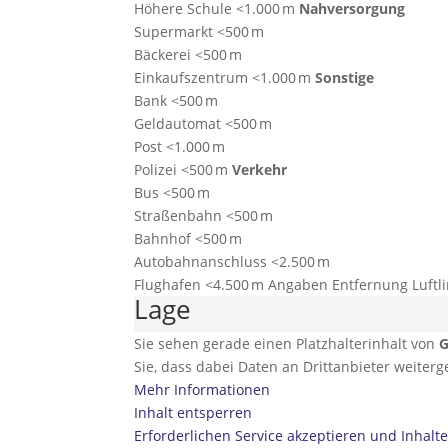
Höhere Schule <1.000 m
Nahversorgung
Supermarkt <500 m
Bäckerei <500 m
Einkaufszentrum <1.000 m
Sonstige
Bank <500 m
Geldautomat <500 m
Post <1.000 m
Polizei <500 m
Verkehr
Bus <500 m
Straßenbahn <500 m
Bahnhof <500 m
Autobahnanschluss <2.500 m
Flughafen <4.500 m Angaben Entfernung Luftli
Lage
Sie sehen gerade einen Platzhalterinhalt von
G
Sie, dass dabei Daten an Drittanbieter weite
Mehr Informationen
Inhalt entsperren
Erforderlichen Service akzeptieren und Inhalt