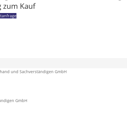
g zum Kauf
ktanfrage
tändigen GmbH