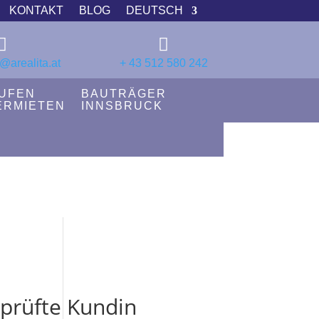
KONTAKT
BLOG
DEUTSCH


@arealita.at
+ 43 512 580 242
UFEN
BAUTRÄGER
ERMIETEN
INNSBRUCK
prüfte Kundin