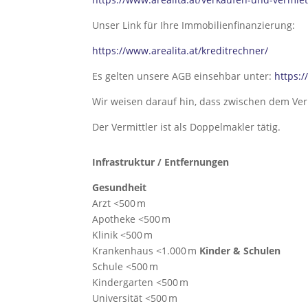
Unser Link für Ihre Immobilienfinanzierung:
https://www.arealita.at/kreditrechner/
Es gelten unsere AGB einsehbar unter:
https:/
Wir weisen darauf hin, dass zwischen dem Verm
Der Vermittler ist als Doppelmakler tätig.
Infrastruktur / Entfernungen
Gesundheit
Arzt <500 m
Apotheke <500 m
Klinik <500 m
Krankenhaus <1.000 m
Kinder & Schulen
Schule <500 m
Kindergarten <500 m
Universität <500 m