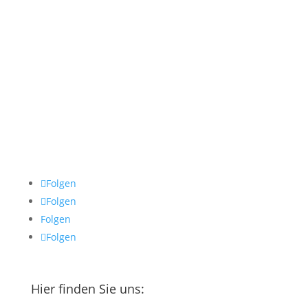
Samstag & Sonntag
Geschlossen
Impressum
Datenschutz
AGB
Cookie Policy
Folgen
Folgen
Folgen
Folgen
Hier finden Sie uns: