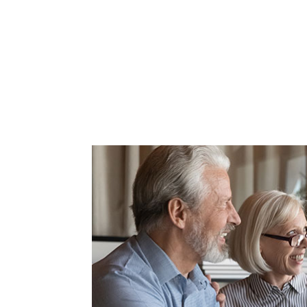
Startseite
Immobilien
Immobilien
Makler
Innsbruck
Innsbruck La
Kontakt
Blog
Kreditrechner
Deutsch