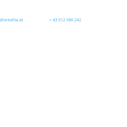


@arealita.at
+ 43 512 580 242
diger
Alle Immobilien
Kreditrechner
in Tirol