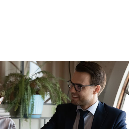
Immobilien
Verkaufen
Bauträger
Sachverstän
nd
Hall in Tirol
und Vermieten
Innsbruck
Immobilien