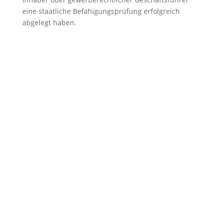
eine staatliche Befähigungsprüfung erfolgreich
abgelegt haben.
KONTAKT
immobilien@arealita.at
+43 512 580 242
Kaiserjägerstraße 30
6020 Innsbruck Tirol
Austria