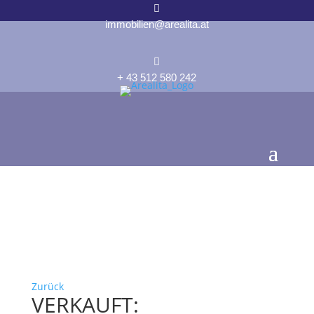

immobilien@arealita.at

+ 43 512 580 242
Zurück
VERKAUFT: