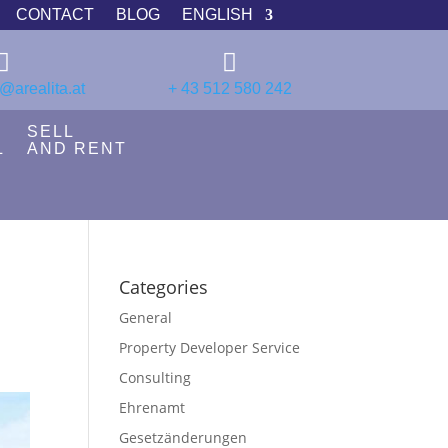
CONTACT
BLOG
ENGLISH


@arealita.at
+ 43 512 580 242
SELL
L
AND RENT
Categories
General
Property Developer Service
Consulting
Ehrenamt
Gesetzänderungen