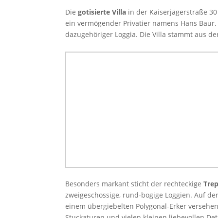
Die
gotisierte Villa
in der Kaiserjägerstraße 3
ein vermögender Privatier namens Hans Baur. 
dazugehöriger Loggia. Die Villa stammt aus d
Besonders markant sticht der rechteckige
Tre
zweigeschossige, rund-bogige Loggien. Auf de
einem übergiebelten Polygonal-Erker versehe
Stuckaturen und vielen kleinen liebevollen Det