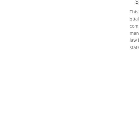
S
Z
This
qual
com
mana
law 
stat
CONTACT
immobilien@arealita.at
+43 512 580 242
Kaiserjägerstraße 30
6020 Innsbruck Tyrol