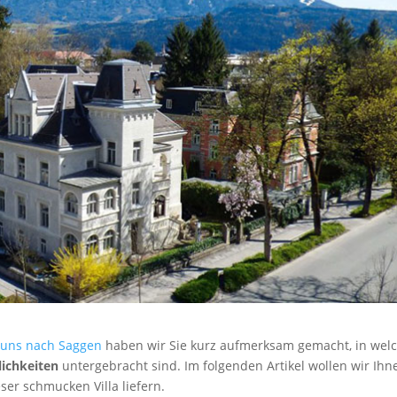
 uns nach Saggen
haben wir Sie kurz aufmerksam gemacht, in wel
ichkeiten
untergebracht sind. Im folgenden Artikel wollen wir Ihn
er schmucken Villa liefern.