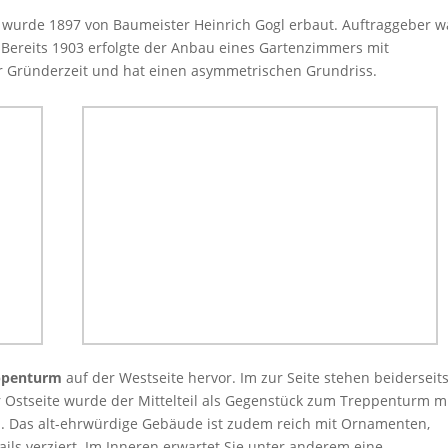
0 wurde 1897 von Baumeister Heinrich Gogl erbaut. Auftraggeber w
Bereits 1903 erfolgte der Anbau eines Gartenzimmers mit
er Gründerzeit und hat einen asymmetrischen Grundriss.
ppenturm
auf der Westseite hervor. Im zur Seite stehen beiderseit
r Ostseite wurde der Mittelteil als Gegenstück zum Treppenturm m
n. Das alt-ehrwürdige Gebäude ist zudem reich mit Ornamenten,
ails verziert. Im Inneren erwartet Sie unter anderem eine