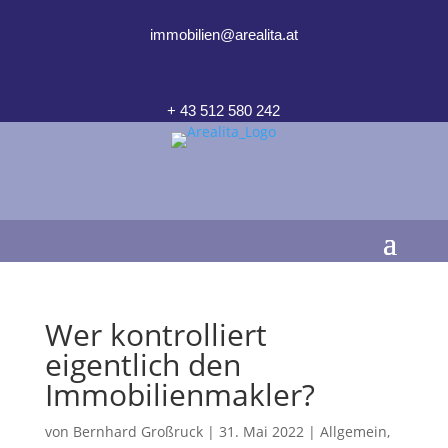
immobilien@arealita.at
+ 43 512 580 242
Wer kontrolliert
eigentlich den
Immobilienmakler?
von
Bernhard Großruck
|
31. Mai 2022
|
Allgemein
,